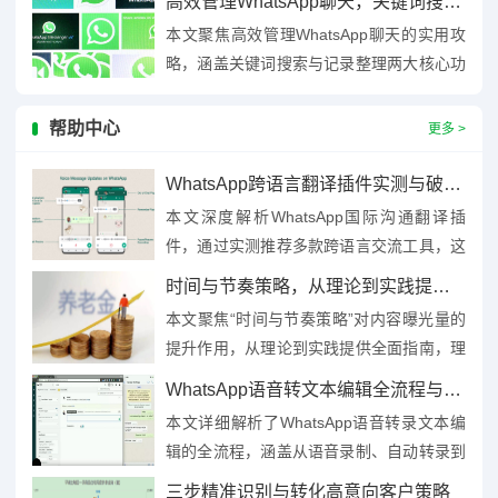
高效管理WhatsApp聊天，关键词搜索与记录整理全攻略
计差异化内容、多渠道传播优...
本文聚焦高效管理WhatsApp聊天的实用攻
略，涵盖关键词搜索与记录整理两大核心功
能，通过精准使用搜索栏输入关键词，可快
速定位历史消息；记录...
帮助中心
更多 >
WhatsApp跨语言翻译插件实测与破壁解析
本文深度解析WhatsApp国际沟通翻译插
件，通过实测推荐多款跨语言交流工具，这
些插件支持实时翻译、语音转文字等功能，
时间与节奏策略，从理论到实践提升内容曝光量的全面指南
有效打破语言壁垒，提升...
本文聚焦“时间与节奏策略”对内容曝光量的
提升作用，从理论到实践提供全面指南，理
论层面，分析用户活跃时段、内容生命周期
WhatsApp语音转文本编辑全流程与高效技巧深度解析
等时间维度规律；实践层面...
本文详细解析了WhatsApp语音转录文本编
辑的全流程，涵盖从语音录制、自动转录到
人工校对的核心步骤，分享了高效编辑技
三步精准识别与转化高意向客户策略