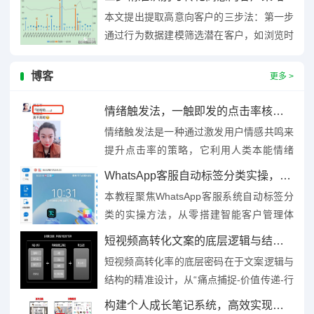
巧，如利用快捷键快速定...
本文提出提取高意向客户的三步法：第一步
通过行为数据建模筛选潜在客户，如浏览时
长、互动频率等；第二步结合需求洞察工具
深挖客户痛点，定制精准沟通...
博客
更多 >
情绪触发法，一触即发的点击率核爆密码
情绪触发法是一种通过激发用户情感共鸣来
提升点击率的策略，它利用人类本能情绪
（如好奇、恐惧、喜悦等）设计内容，如悬
WhatsApp客服自动标签分类实操，零基础搭建智能客户管理体系
念标题、情感故事或争议话题，...
本教程聚焦WhatsApp客服系统自动标签分
类的实操方法，从零搭建智能客户管理体
系，内容涵盖标签规则设定、关键词提取、
短视频高转化文案的底层逻辑与结构密码
自动分类逻辑配置等核心...
短视频高转化率的底层密码在于文案逻辑与
结构的精准设计，从“痛点捕捉-价值传递-行
动引导”三段式结构切入，通过开篇5秒黄金
构建个人成长笔记系统，高效实现知识复用新路径