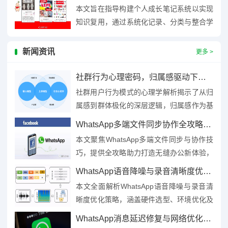
钩锁定注意力，中间用...
本文旨在指导构建个人成长笔记系统以实现
知识复用，通过系统化记录、分类与整合学
习、工作、生活中的知识碎片，形成可复用
的知识库，该系统强调结构化...
新闻资讯
更多 >
社群行为心理密码，归属感驱动下的群体极化逻辑探源
社群用户行为模式的心理学解析揭示了从归
属感到群体极化的深层逻辑，归属感作为基
本心理需求，驱动个体加入社群寻求认同与
WhatsApp多端文件同步协作全攻略，无缝办公新体验
连接，形成群体凝聚力，而群...
本文聚焦WhatsApp多端文件同步与协作技
巧，提供全攻略助力打造无缝办公新体验，
内容涵盖多设备间文件实时同步方法、高效
WhatsApp语音降噪与录音清晰度优化终极方案，硬件算法全攻略
协作功能（如群组文件...
本文全面解析WhatsApp语音降噪与录音清
晰度优化策略，涵盖硬件选型、环境优化及
算法调整三大维度，硬件层面推荐高灵敏度
WhatsApp消息延迟修复与网络优化指南，高效解决延迟问题，提升通讯效率
麦克风并减少环境干扰...